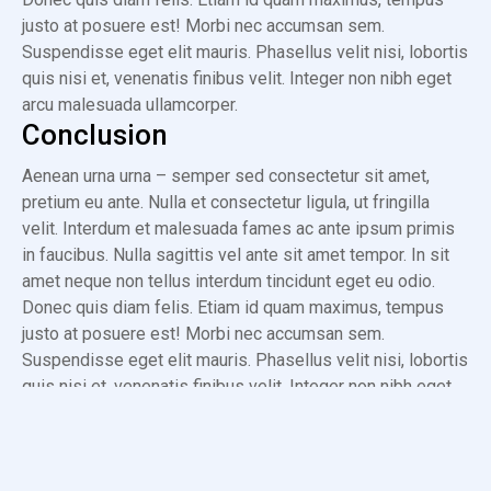
justo at posuere est! Morbi nec accumsan sem.
Suspendisse eget elit mauris. Phasellus velit nisi, lobortis
quis nisi et, venenatis finibus velit. Integer non nibh eget
arcu malesuada ullamcorper.
Conclusion
Aenean urna urna – semper sed consectetur sit amet,
pretium eu ante. Nulla et consectetur ligula, ut fringilla
velit. Interdum et malesuada fames ac ante ipsum primis
in faucibus. Nulla sagittis vel ante sit amet tempor. In sit
amet neque non tellus interdum tincidunt eget eu odio.
Donec quis diam felis. Etiam id quam maximus, tempus
justo at posuere est! Morbi nec accumsan sem.
Suspendisse eget elit mauris. Phasellus velit nisi, lobortis
quis nisi et, venenatis finibus velit. Integer non nibh eget
arcu malesuada ullamcorper.
VISIT OFFICIAL WEBSITE
FROM THE SAME CATEGORY