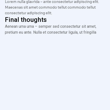
Lorem nulla glavrida – ante consectetur adipiscing elit.
Maecenas sit amet commodo tellut commodo tellut
consectetur adipiscing elit.
Final thoughts
Aenean urna urna – semper sed consectetur sit amet,
pretium eu ante. Nulla et consectetur ligula, ut fringilla
velit. Interdum et malesuada fames ac ante ipsum primis
in faucibus. Nulla sagittis vel ante sit amet tempor. In sit
amet neque non tellus interdum tincidunt eget eu odio.
Donec quis diam felis. Etiam id quam maximus, tempus
justo at posuere est!
Visit official website
FROM THE SAME CATEGORY
Hello world!
UNCATEGORIZED
/
DECEMBER 20, 